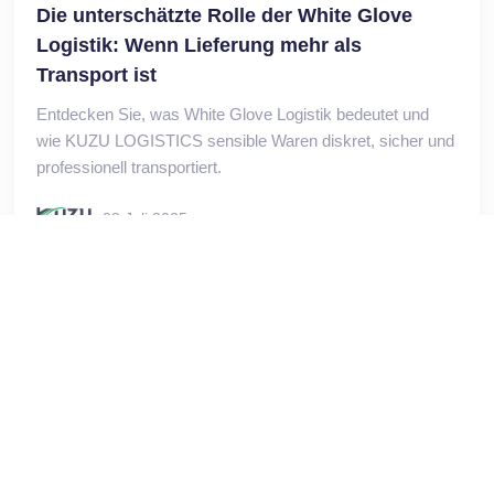
Die unterschätzte Rolle der White Glove
Logistik: Wenn Lieferung mehr als
Transport ist
Entdecken Sie, was White Glove Logistik bedeutet und
wie KUZU LOGISTICS sensible Waren diskret, sicher und
professionell transportiert.
28 Juli 2025
Effiziente Handelslogistik: So bleibt Ihre
Ware verfügbar
Flexible Lieferlösungen, pünktliche Zustellung und
skalierbare Prozesse: So unterstützt KUZU LOGISTICS