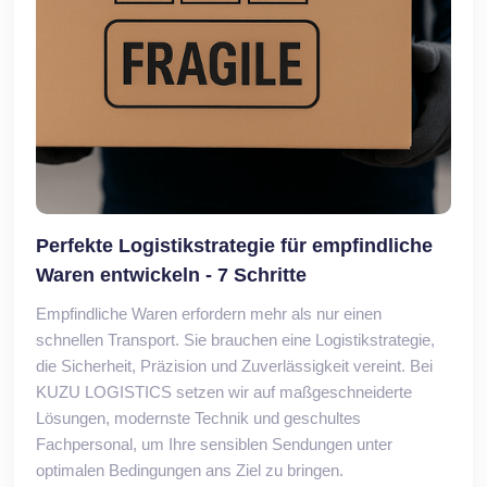
Perfekte Logistikstrategie für empfindliche
Waren entwickeln - 7 Schritte
Empfindliche Waren erfordern mehr als nur einen
schnellen Transport. Sie brauchen eine Logistikstrategie,
die Sicherheit, Präzision und Zuverlässigkeit vereint. Bei
KUZU LOGISTICS setzen wir auf maßgeschneiderte
Lösungen, modernste Technik und geschultes
Fachpersonal, um Ihre sensiblen Sendungen unter
optimalen Bedingungen ans Ziel zu bringen.